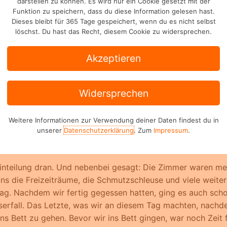
ad Hindelang (Klasse 6)
darstellen zu können. Es wird nur ein Cookie gesetzt mit der
Funktion zu speichern, dass du diese Information gelesen hast.
Dieses bleibt für 365 Tage gespeichert, wenn du es nicht selbst
löschst. Du hast das Recht, diesem Cookie zu widersprechen.
Akzeptieren
Noemi, Klasse 6b im Schuljahr 2022 / 2023
Widersprechen
 6b und erzählen Euch von unserem Schullandheim im Allgäu 
ganz früh an der Bushaltestelle am Gymnasium. Es wartete
Weitere Informationen zur Verwendung deiner Daten findest du in
unserer
Datenschutzerklärung
. Zum
Impressum
.
it der 6a und der 6c. Die Fahrt dauerte ca. 3 Stunden bis 
nkamen.
einteilung dran. Und nebenbei gesagt: Die Zimmer waren m
uns die Freizeiträume, die Schmutzschleuse und viele weit
ag. Nachdem wir fertig gegessen hatten, ging es auch scho
erfall. Das Letzte, was wir an diesem Tag machten, nac
ins Bett zu gehen. Bevor wir ins Bett gingen, war noch Zei