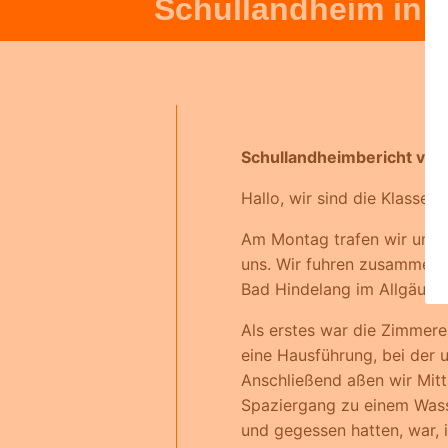
Schullandheim in B
Schullandheimbericht von 
Hallo, wir sind die Klasse
Am Montag trafen wir uns 
uns. Wir fuhren zusammen m
Bad Hindelang im Allgäu a
Als erstes war die Zimmer
eine Hausführung, bei der 
Anschließend aßen wir Mitt
Spaziergang zu einem Wass
und gegessen hatten, war, 