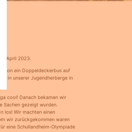
im April 2023.
 schon ein Doppeldeckerbus auf
wir in unserer Jugendherberge in
ega cool! Danach bekamen wir
ere Sachen gezeigt wurden.
n los! Wir machten einen
hdem wir zurückgekommen waren
t für eine Schullandheim-Olympiade