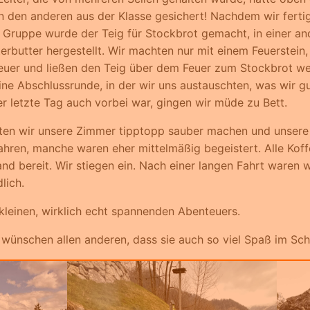
n den anderen aus der Klasse gesichert! Nachdem wir fertig
r Gruppe wurde der Teig für Stockbrot gemacht, in einer an
erbutter hergestellt. Wir machten nur mit einem Feuerstein,
euer und ließen den Teig über dem Feuer zum Stockbrot 
ne Abschlussrunde, in der wir uns austauschten, was wir g
r letzte Tag auch vorbei war, gingen wir müde zu Bett.
en wir unsere Zimmer tipptopp sauber machen und unsere
hren, manche waren eher mittelmäßig begeistert. Alle Kof
nd bereit. Wir stiegen ein. Nach einer langen Fahrt ware
lich.
leinen, wirklich echt spannenden Abenteuers.
r wünschen allen anderen, dass sie auch so viel Spaß im Sc