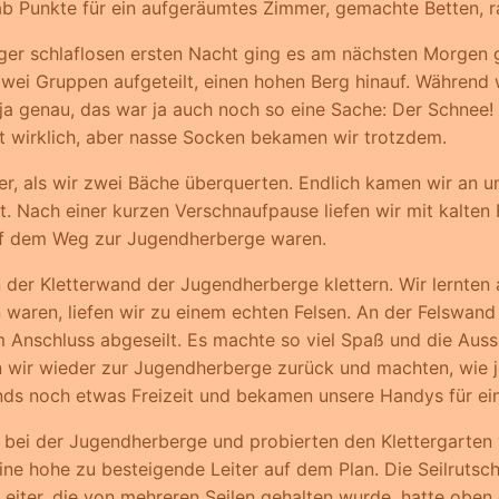
b Punkte für ein aufgeräumtes Zimmer, gemachte Betten, ra
ger schlaflosen ersten Nacht ging es am nächsten Morgen 
 zwei Gruppen aufgeteilt, einen hohen Berg hinauf. Während 
ja genau, das war ja auch noch so eine Sache: Der Schnee! E
ht wirklich, aber nasse Socken bekamen wir trotzdem.
er, als wir zwei Bäche überquerten. Endlich kamen wir an 
t. Nach einer kurzen Verschnaufpause liefen wir mit kalten
auf dem Weg zur Jugendherberge waren.
der Kletterwand der Jugendherberge klettern. Wir lernten 
an waren, liefen wir zu einem echten Felsen. An der Felswand
 Anschluss abgeseilt. Es machte so viel Spaß und die Auss
en wir wieder zur Jugendherberge zurück und machten, wie 
nds noch etwas Freizeit und bekamen unsere Handys für ei
bei der Jugendherberge und probierten den Klettergarten v
eine hohe zu besteigende Leiter auf dem Plan. Die Seilrutsc
Leiter, die von mehreren Seilen gehalten wurde, hatte oben