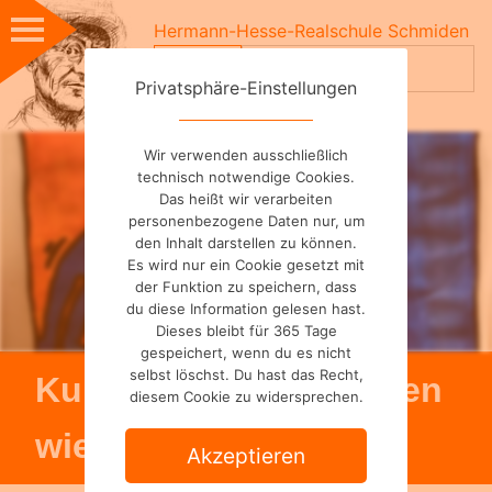
Skip
Hermann-Hesse-Realschule Schmiden
to
Suchen
content
nach:
Privatsphäre-Einstellungen
Wir verwenden ausschließlich
technisch notwendige Cookies.
Das heißt wir verarbeiten
personenbezogene Daten nur, um
den Inhalt darstellen zu können.
Es wird nur ein Cookie gesetzt mit
der Funktion zu speichern, dass
du diese Information gelesen hast.
Dieses bleibt für 365 Tage
gespeichert, wenn du es nicht
selbst löschst. Du hast das Recht,
Kunst – Klasse 6: Malen
diesem Cookie zu widersprechen.
wie Keith Haring
Akzeptieren