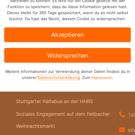
darstellen zu können. Es wird nur ein Cookie gesetzt mit der
Funktion zu speichern, dass du diese Information gelesen hast.
Dieses bleibt für 365 Tage gespeichert, wenn du es nicht selbst
löschst. Du hast das Recht, diesem Cookie zu widersprechen.
Akzeptieren
Aktuelles
Kont
Widersprechen
Herman
Theaterproduktion: # – Ein Like sagt nicht
Talstra
Weitere Informationen zur Verwendung deiner Daten findest du in
wer du bist
70736 
unserer
Datenschutzerklärung
. Zum
Impressum
.
Nachhaltige Stadtführung in Stuttgart
Stuttgarter Kältebus an der HHRS
Soziales Engagement auf dem Fellbacher
Te
Weihnachtsmarkt
in