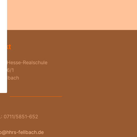
akt
n-Hesse-Realschule
ße 6/1
Fellbach
l.: 0711/5851-652
fo@hhrs-fellbach.de